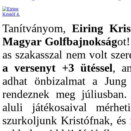
Tanítványom,
Eiring Kris
Magyar Golfbajnokság
ot!
as szakasszal nem volt szer
a versenyt +3 ütéssel
, a
adhat önbizalmat a Jung M
rendeznek meg júliusban.
aluli játékosaival mérhe
szurkoljunk Kristófnak, és