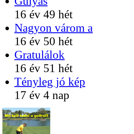
Gulyás
16 év 49 hét
Nagyon várom a
16 év 50 hét
Gratulálok
16 év 51 hét
Tényleg jó kép
17 év 4 nap