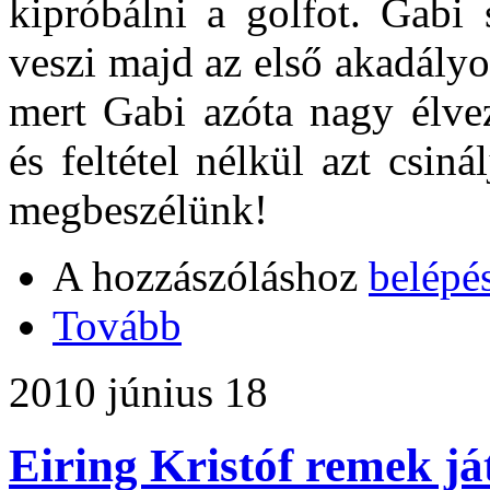
kipróbálni a golfot. Gabi 
veszi majd az első akadályok
mert Gabi azóta nagy élvez
és feltétel nélkül azt csin
megbeszélünk!
A hozzászóláshoz
belépé
Tovább
2010 június 18
Eiring Kristóf remek j