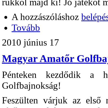
rukkol majd ki! Jó játékot
A hozzászóláshoz
belépé
Tovább
2010 június 17
Magyar Amatőr Golfba
Pénteken kezdődik a 
Golfbajnokság!
Feszülten várjuk az első