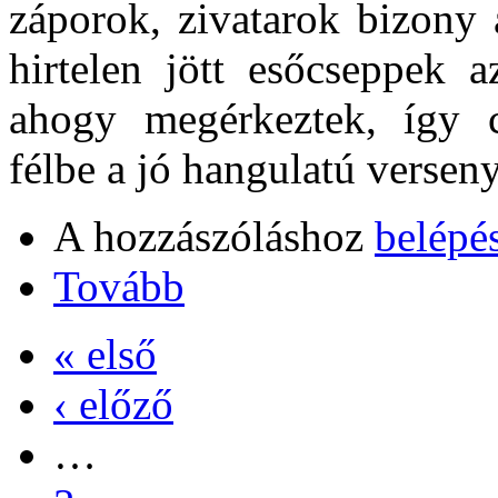
záporok, zivatarok bizony 
hirtelen jött esőcseppek 
ahogy megérkeztek, így c
félbe a jó hangulatú verseny
A hozzászóláshoz
belépé
Tovább
« első
‹ előző
…