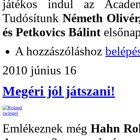
játékos indul az Academ
Tudósítunk
Németh Olivér,
és Petkovics Bálint
elsőnap
A hozzászóláshoz
belépé
2010 június 16
Megéri jól játszani!
Emlékeznek még
Hahn Ro