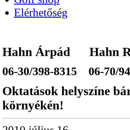
Elérhetőség
Hahn Árpád Hahn R
06-30/398-8315
06-70/9
Oktatások helyszíne bá
környékén!
2010 július 16