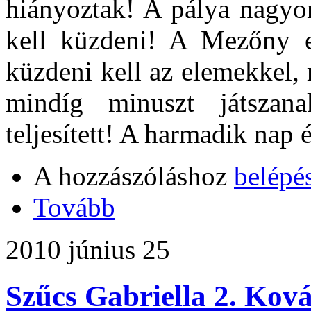
hiányoztak! A pálya nagyon
kell küzdeni! A Mezőny e
küzdeni kell az elemekkel, 
mindíg minuszt játszan
teljesített! A harmadik nap 
A hozzászóláshoz
belépé
Tovább
2010 június 25
Szűcs Gabriella 2. Kovác