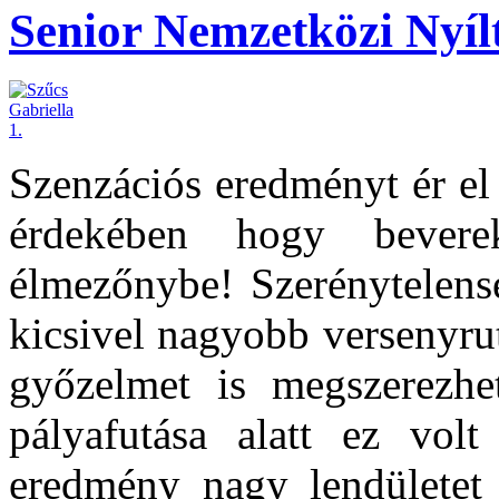
Senior Nemzetközi Nyíl
Szenzációs eredményt ér e
érdekében hogy bever
élmezőnybe! Szerénytelens
kicsivel nagyobb versenyru
győzelmet is megszerezhe
pályafutása alatt ez vol
eredmény nagy lendületet