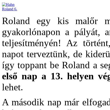
Roland egy kis malőr m
gyakorlónapon a pályát, a
teljesítményén! Az történ
napot terveztünk, de kider
így toppant be Roland a se
első nap a 13. helyen vég
lehet.
A második nap már elfogadh