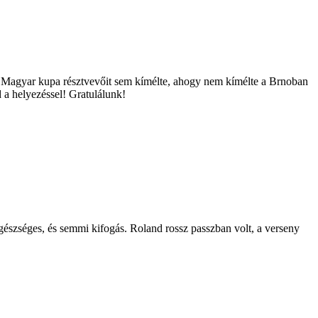
s a Magyar kupa résztvevőit sem kímélte, ahogy nem kímélte a Brnoban
 a helyezéssel! Gratulálunk!
észséges, és semmi kifogás. Roland rossz passzban volt, a verseny