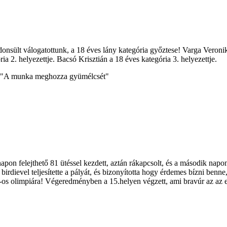
onsült válogatottunk, a 18 éves lány kategória győztese! Varga Veronik
ia 2. helyezettje. Bacsó Krisztián a 18 éves kategória 3. helyezettje.
ét! "A munka meghozza gyümélcsét"
pon felejthető 81 ütéssel kezdett, aztán rákapcsolt, és a második napon 
6 birdievel teljesítette a pályát, és bizonyította hogy érdemes bízni be
6-os olimpiára! Végeredményben a 15.helyen végzett, ami bravúr az az 