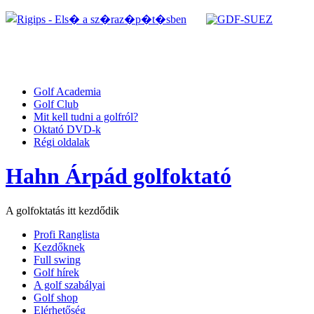
Golf Academia
Golf Club
Mit kell tudni a golfról?
Oktató DVD-k
Régi oldalak
Hahn Árpád golfoktató
A golfoktatás itt kezdődik
Profi Ranglista
Kezdőknek
Full swing
Golf hírek
A golf szabályai
Golf shop
Elérhetőség