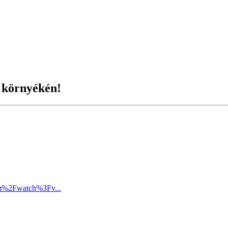
 környékén!
om%2Fwatch%3Fv...