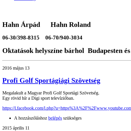
Hahn Árpád Hahn Roland
06-30/398-8315
06-70/940-3034
Oktatások helyszíne bárhol Budapesten és
2016 május 13
Profi Golf Sportágiági Szövetség
Megalakult a Magyar Profi Golf Sportági Szövetség.
Egy rövid hír a Digi sport televízióban.
https://l.facebook.com/l.php?u=https%3A%2F%2Fwww.youtube.c
A hozzászóláshoz
belépés
szükséges
2015 április 11