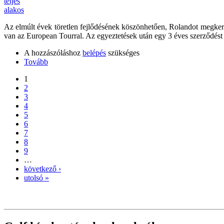
Az elmúlt évek töretlen fejlődésének köszönhetően, Rolandot megkeres
van az European Tourral. Az egyeztetések után egy 3 éves szerződést 
A hozzászóláshoz
belépés
szükséges
Tovább
1
2
3
4
5
6
7
8
9
…
következő ›
utolsó »