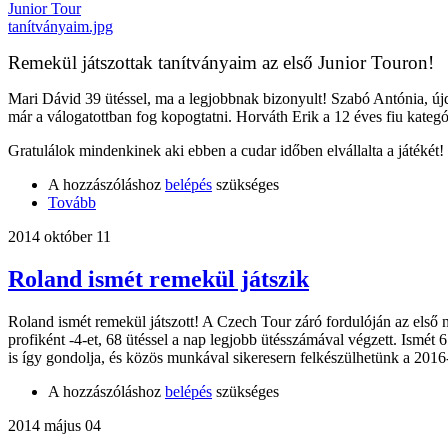
Remekül játszottak tanítványaim az első Junior Touron!
Mari Dávid 39 ütéssel, ma a legjobbnak bizonyult! Szabó Antónia, újd
már a válogatottban fog kopogtatni. Horváth Erik a 12 éves fiu kategór
Gratulálok mindenkinek aki ebben a cudar időben elvállalta a játék
A hozzászóláshoz
belépés
szükséges
Tovább
2014 október 11
Roland ismét remekül játszik
Roland ismét remekül játszott! A Czech Tour záró fordulóján az első na
profiként -4-et, 68 ütéssel a nap legjobb ütésszámával végzett. Ismét 
is így gondolja, és közös munkával sikeresern felkészülhetünk a 201
A hozzászóláshoz
belépés
szükséges
2014 május 04