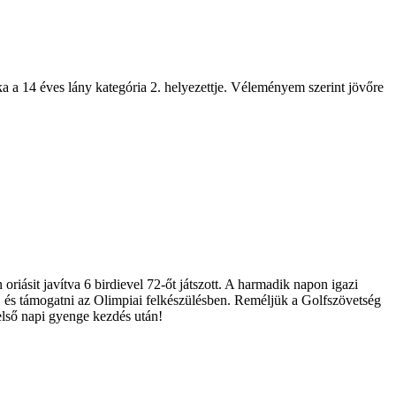
a a 14 éves lány kategória 2. helyezettje. Véleményem szerint jövőre
oriásit javítva 6 birdievel 72-őt játszott. A harmadik napon igazi
nne, és támogatni az Olimpiai felkészülésben. Reméljük a Golfszövetség
első napi gyenge kezdés után!