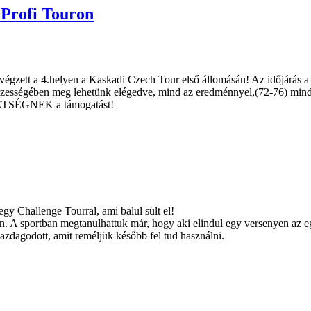
 Profi Touron
san végzett a 4.helyen a Kaskadi Czech Tour első állomásán! Az időjárá
összességében meg lehetünk elégedve, mind az eredménnyel,(72-76) mind
TSÉGNEK a támogatást!
gy Challenge Tourral, ami balul sült el!
. A sportban megtanulhattuk már, hogy aki elindul egy versenyen az eg
 gazdagodott, amit reméljük később fel tud használni.