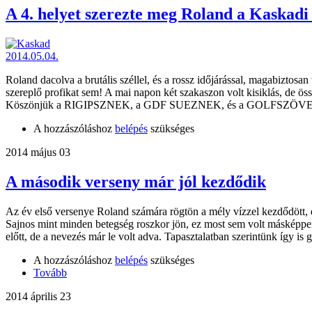
A 4. helyet szerezte meg Roland a Kaskadi
Roland dacolva a brutális széllel, és a rossz időjárással, magabizto
szereplő profikat sem! A mai napon két szakaszon volt kisiklás, de 
Köszönjük a RIGIPSZNEK, a GDF SUEZNEK, és a GOLFSZÖVE
A hozzászóláshoz
belépés
szükséges
2014 május 03
A második verseny már jól kezdődik
Az év első versenye Roland számára rögtön a mély vízzel kezdődött, e
Sajnos mint minden betegség roszkor jön, ez most sem volt másképpen
előtt, de a nevezés már le volt adva. Tapasztalatban szerintünk így is
A hozzászóláshoz
belépés
szükséges
Tovább
2014 április 23