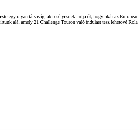
te egy olyan társaság, aki esélyesnek tartja őt, hogy akár az Europea
írtunk alá, amely 21 Challenge Touron való indulást tesz lehetővé Rol