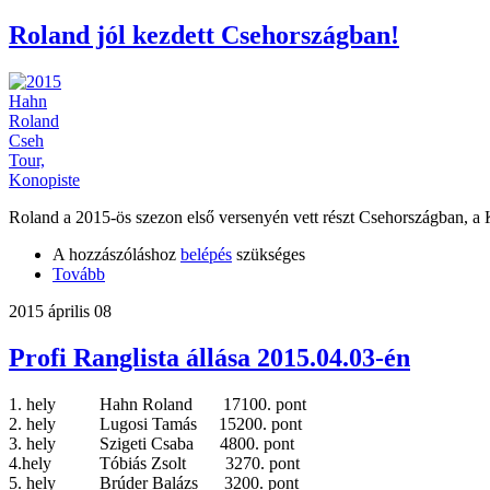
Roland jól kezdett Csehországban!
Roland a 2015-ös szezon első versenyén vett részt Csehországban, a Kon
A hozzászóláshoz
belépés
szükséges
Tovább
2015 április 08
Profi Ranglista állása 2015.04.03-én
1. hely Hahn Roland 17100. pont
2. hely Lugosi Tamás 15200. pont
3. hely Szigeti Csaba 4800. pont
4.hely Tóbiás Zsolt 3270. pont
5. hely Brúder Balázs 3200. pont