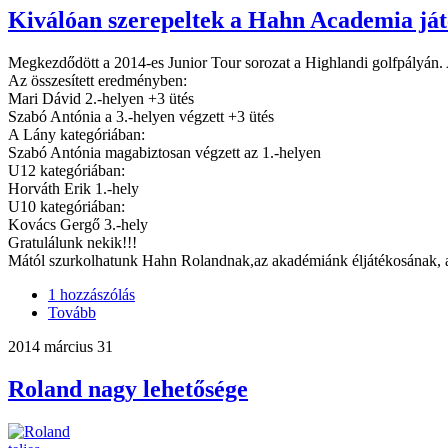
Kiválóan szerepeltek a Hahn Academia játé
Megkezdődött a 2014-es Junior Tour sorozat a Highlandi golfpályán. 
Az összesített eredményben:
Mari Dávid 2.-helyen +3 ütés
Szabó Antónia a 3.-helyen végzett +3 ütés
A Lány kategóriában:
Szabó Antónia magabiztosan végzett az 1.-helyen
U12 kategóriában:
Horváth Erik 1.-hely
U10 kategóriában:
Kovács Gergő 3.-hely
Gratulálunk nekik!!!
Mától szurkolhatunk Hahn Rolandnak,az akadémiánk éljátékosának, 
1 hozzászólás
Tovább
2014 március 31
Roland nagy lehetősége