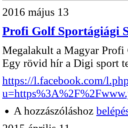
2016 május 13
Profi Golf Sportágiági 
Megalakult a Magyar Profi 
Egy rövid hír a Digi sport t
https://l.facebook.com/l.ph
u=https%3A%2F%2Fwww.y
A hozzászóláshoz
belépé