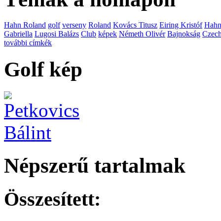
Hahn Roland
golf
verseny
Roland
Kovács Titusz
Eiring Kristóf
Hah
Gabriella
Lugosi Balázs
Club
képek
Németh Olivér
Bajnokság
Czech
további címkék
Golf kép
Népszerű tartalmak
Összesített: