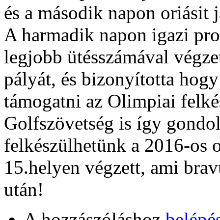
és a második napon oriásit j
A harmadik napon igazi prof
legjobb ütésszámával végzett
pályát, és bizonyította hog
támogatni az Olimpiai felk
Golfszövetség is így gondol
felkészülhetünk a 2016-os
15.helyen végzett, ami brav
után!
A hozzászóláshoz
belépé