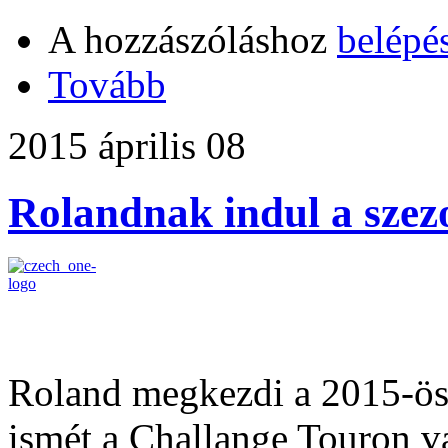
A hozzászóláshoz
belépé
Tovább
2015 április 08
Rolandnak indul a szez
Roland megkezdi a 2015-ös 
ismét a Challange Touron va