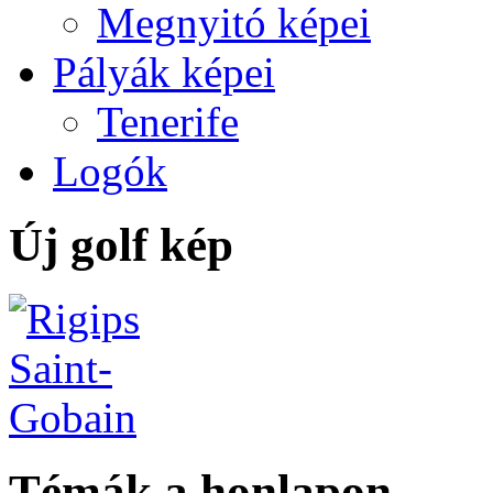
Megnyitó képei
Pályák képei
Tenerife
Logók
Új golf kép
Témák a honlapon