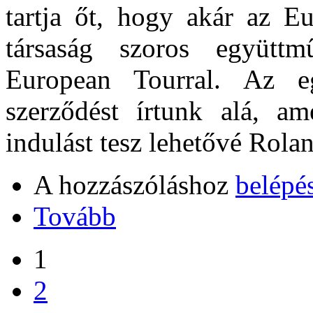
tartja őt, hogy akár az E
társaság szoros együtt
European Tourral. Az e
szerződést írtunk alá, a
indulást tesz lehetővé Rola
A hozzászóláshoz
belépé
Tovább
1
2