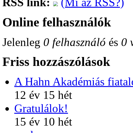
RSS link:
(Mi az RSS?)
Online felhasználók
Jelenleg
0 felhasználó
és
0 
Friss hozzászólások
A Hahn Akadémiás fiatalo
12 év 15 hét
Gratulálok!
15 év 10 hét