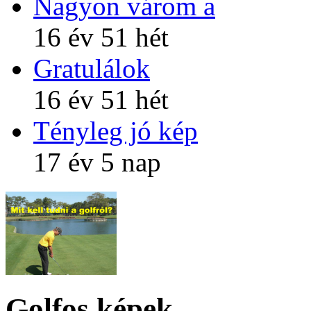
Nagyon várom a
16 év 51 hét
Gratulálok
16 év 51 hét
Tényleg jó kép
17 év 5 nap
Golfos képek