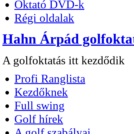
Oktató DVD-k
Régi oldalak
Hahn Árpád golfokta
A golfoktatás itt kezdődik
Profi Ranglista
Kezdőknek
Full swing
Golf hírek
A golf szabályai