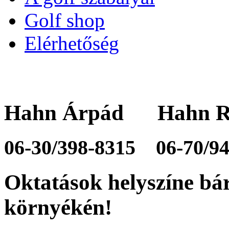
Golf shop
Elérhetőség
Hahn Árpád Hahn R
06-30/398-8315
06-70/9
Oktatások helyszíne bá
környékén!