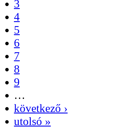
3
4
5
6
7
8
9
…
következő ›
utolsó »