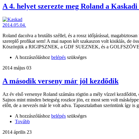
A 4. helyet szerezte meg Roland a Kaskadi
Roland dacolva a brutális széllel, és a rossz időjárással, magabizto
szereplő profikat sem! A mai napon két szakaszon volt kisiklás, de 
Köszönjük a RIGIPSZNEK, a GDF SUEZNEK, és a GOLFSZÖVE
A hozzászóláshoz
belépés
szükséges
2014 május 03
A második verseny már jól kezdődik
Az év első versenye Roland számára rögtön a mély vízzel kezdődött, e
Sajnos mint minden betegség roszkor jön, ez most sem volt másképpen
előtt, de a nevezés már le volt adva. Tapasztalatban szerintünk így is
A hozzászóláshoz
belépés
szükséges
Tovább
2014 április 23