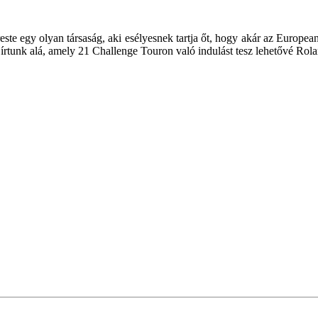
te egy olyan társaság, aki esélyesnek tartja őt, hogy akár az Europea
írtunk alá, amely 21 Challenge Touron való indulást tesz lehetővé Rol