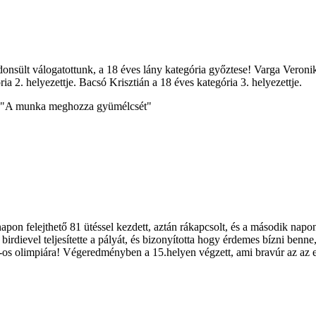
onsült válogatottunk, a 18 éves lány kategória győztese! Varga Veronik
ia 2. helyezettje. Bacsó Krisztián a 18 éves kategória 3. helyezettje.
ét! "A munka meghozza gyümélcsét"
pon felejthető 81 ütéssel kezdett, aztán rákapcsolt, és a második napon 
6 birdievel teljesítette a pályát, és bizonyította hogy érdemes bízni be
6-os olimpiára! Végeredményben a 15.helyen végzett, ami bravúr az az 