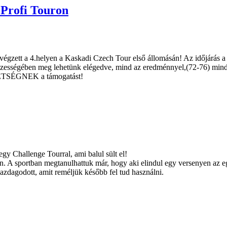
 Profi Touron
san végzett a 4.helyen a Kaskadi Czech Tour első állomásán! Az időjárá
összességében meg lehetünk elégedve, mind az eredménnyel,(72-76) mind
TSÉGNEK a támogatást!
gy Challenge Tourral, ami balul sült el!
. A sportban megtanulhattuk már, hogy aki elindul egy versenyen az eg
 gazdagodott, amit reméljük később fel tud használni.