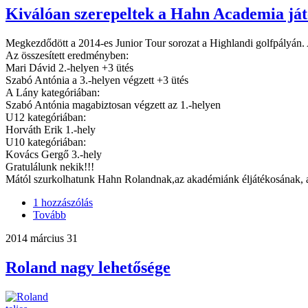
Kiválóan szerepeltek a Hahn Academia játé
Megkezdődött a 2014-es Junior Tour sorozat a Highlandi golfpályán. 
Az összesített eredményben:
Mari Dávid 2.-helyen +3 ütés
Szabó Antónia a 3.-helyen végzett +3 ütés
A Lány kategóriában:
Szabó Antónia magabiztosan végzett az 1.-helyen
U12 kategóriában:
Horváth Erik 1.-hely
U10 kategóriában:
Kovács Gergő 3.-hely
Gratulálunk nekik!!!
Mától szurkolhatunk Hahn Rolandnak,az akadémiánk éljátékosának, 
1 hozzászólás
Tovább
2014 március 31
Roland nagy lehetősége