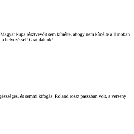
s a Magyar kupa résztvevőit sem kímélte, ahogy nem kímélte a Brnoban
 a helyezéssel! Gratulálunk!
észséges, és semmi kifogás. Roland rossz passzban volt, a verseny