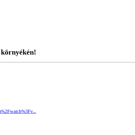
 környékén!
om%2Fwatch%3Fv...