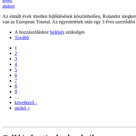
Az elmúlt évek töretlen fejlődésének köszönhetően, Rolandot megkeres
van az European Tourral. Az egyeztetések után egy 3 éves szerződést 
A hozzászóláshoz
belépés
szükséges
Tovább
1
2
3
4
5
6
7
8
9
…
következő ›
utolsó »