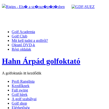
Golf Academia
Golf Club
Mit kell tudni a golfról?
Oktató DVD-k
Régi oldalak
Hahn Árpád golfoktató
A golfoktatás itt kezdődik
Profi Ranglista
Kezdőknek
Full swing
Golf hírek
A golf szabályai
Golf shop
Elérhetőség