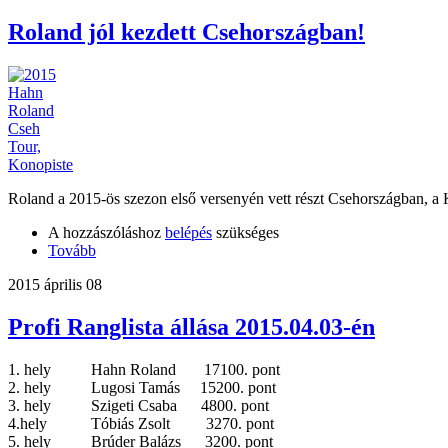
Roland jól kezdett Csehországban!
Roland a 2015-ös szezon első versenyén vett részt Csehországban, a Kon
A hozzászóláshoz
belépés
szükséges
Tovább
2015 április 08
Profi Ranglista állása 2015.04.03-én
1. hely Hahn Roland 17100. pont
2. hely Lugosi Tamás 15200. pont
3. hely Szigeti Csaba 4800. pont
4.hely Tóbiás Zsolt 3270. pont
5. hely Brúder Balázs 3200. pont