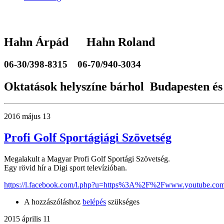
Hahn Árpád Hahn Roland
06-30/398-8315
06-70/940-3034
Oktatások helyszíne bárhol Budapesten és
2016 május 13
Profi Golf Sportágiági Szövetség
Megalakult a Magyar Profi Golf Sportági Szövetség.
Egy rövid hír a Digi sport televízióban.
https://l.facebook.com/l.php?u=https%3A%2F%2Fwww.youtube.c
A hozzászóláshoz
belépés
szükséges
2015 április 11