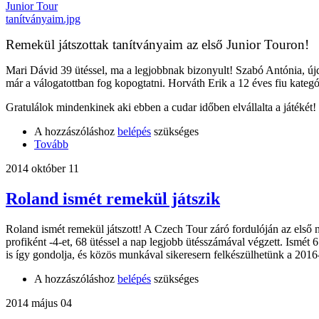
Remekül játszottak tanítványaim az első Junior Touron!
Mari Dávid 39 ütéssel, ma a legjobbnak bizonyult! Szabó Antónia, újd
már a válogatottban fog kopogtatni. Horváth Erik a 12 éves fiu kategór
Gratulálok mindenkinek aki ebben a cudar időben elvállalta a játék
A hozzászóláshoz
belépés
szükséges
Tovább
2014 október 11
Roland ismét remekül játszik
Roland ismét remekül játszott! A Czech Tour záró fordulóján az első na
profiként -4-et, 68 ütéssel a nap legjobb ütésszámával végzett. Ismét 
is így gondolja, és közös munkával sikeresern felkészülhetünk a 201
A hozzászóláshoz
belépés
szükséges
2014 május 04