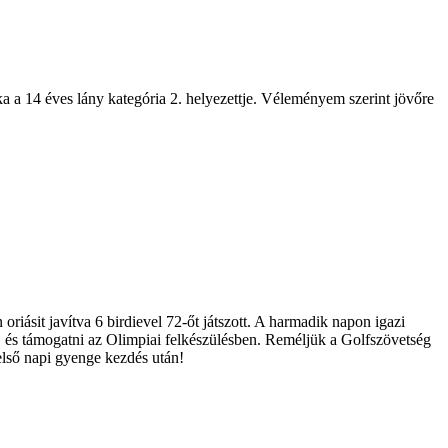
a a 14 éves lány kategória 2. helyezettje. Véleményem szerint jövőre
oriásit javítva 6 birdievel 72-őt játszott. A harmadik napon igazi
nne, és támogatni az Olimpiai felkészülésben. Reméljük a Golfszövetség
első napi gyenge kezdés után!