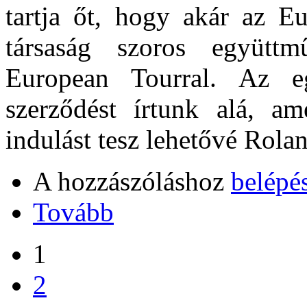
tartja őt, hogy akár az E
társaság szoros együtt
European Tourral. Az e
szerződést írtunk alá, a
indulást tesz lehetővé Rola
A hozzászóláshoz
belépé
Tovább
1
2