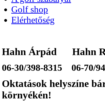
Golf shop
Elérhetőség
Hahn Árpád Hahn R
06-30/398-8315
06-70/9
Oktatások helyszíne bá
környékén!