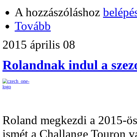
A hozzászóláshoz
belépé
Tovább
2015 április 08
Rolandnak indul a szez
Roland megkezdi a 2015-ös 
ismét a Challange Touron va