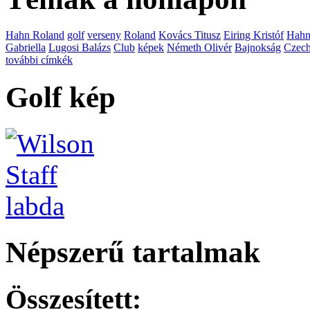
Hahn Roland
golf
verseny
Roland
Kovács Titusz
Eiring Kristóf
Hah
Gabriella
Lugosi Balázs
Club
képek
Németh Olivér
Bajnokság
Czech
további címkék
Golf kép
Népszerű tartalmak
Összesített: