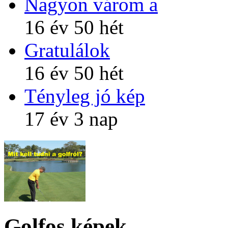
Nagyon várom a
16 év 50 hét
Gratulálok
16 év 50 hét
Tényleg jó kép
17 év 3 nap
Golfos képek