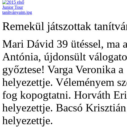
Remekül játszottak tanítv
Mari Dávid 39 ütéssel, ma 
Antónia, újdonsült válogato
győztese! Varga Veronika a 
helyezettje. Véleményem sze
fog kopogtatni. Horváth Eri
helyezettje. Bacsó Krisztián
helyezettje.