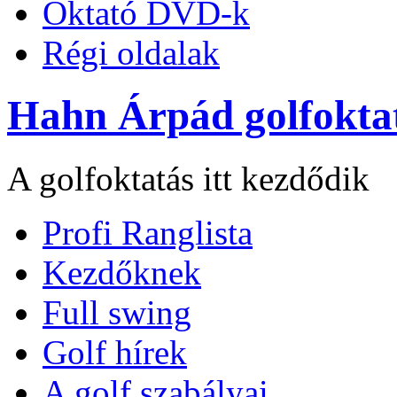
Oktató DVD-k
Régi oldalak
Hahn Árpád golfokta
A golfoktatás itt kezdődik
Profi Ranglista
Kezdőknek
Full swing
Golf hírek
A golf szabályai