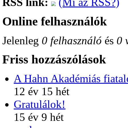
RSS link:
(Mi az RSS?)
Online felhasználók
Jelenleg
0 felhasználó
és
0 
Friss hozzászólások
A Hahn Akadémiás fiatalo
12 év 15 hét
Gratulálok!
15 év 9 hét