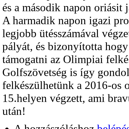
és a második napon oriásit j
A harmadik napon igazi prof
legjobb ütésszámával végzett
pályát, és bizonyította hog
támogatni az Olimpiai felk
Golfszövetség is így gondol
felkészülhetünk a 2016-os
15.helyen végzett, ami brav
után!
A hozzászóláshoz
belépé