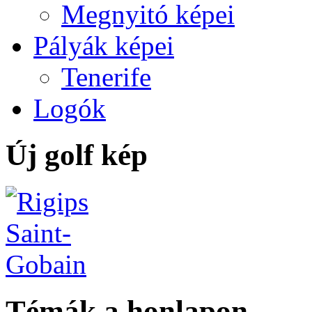
Megnyitó képei
Pályák képei
Tenerife
Logók
Új golf kép
Témák a honlapon