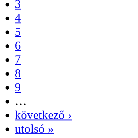
3
4
5
6
7
8
9
…
következő ›
utolsó »