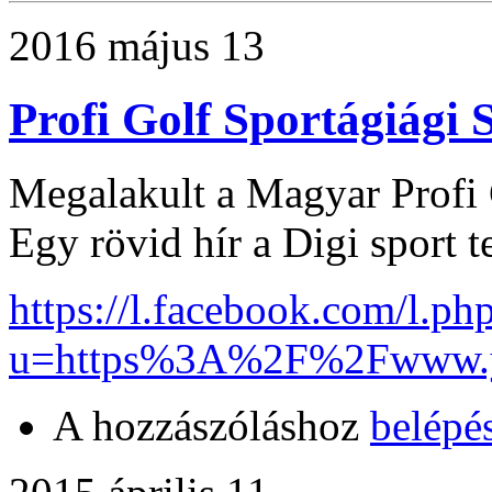
2016 május 13
Profi Golf Sportágiági 
Megalakult a Magyar Profi 
Egy rövid hír a Digi sport t
https://l.facebook.com/l.ph
u=https%3A%2F%2Fwww.y
A hozzászóláshoz
belépé