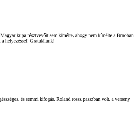
s a Magyar kupa résztvevőit sem kímélte, ahogy nem kímélte a Brnoban
 a helyezéssel! Gratulálunk!
észséges, és semmi kifogás. Roland rossz passzban volt, a verseny