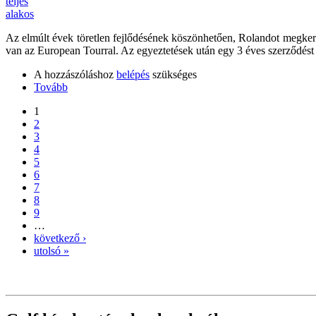
Az elmúlt évek töretlen fejlődésének köszönhetően, Rolandot megkeres
van az European Tourral. Az egyeztetések után egy 3 éves szerződést 
A hozzászóláshoz
belépés
szükséges
Tovább
1
2
3
4
5
6
7
8
9
…
következő ›
utolsó »