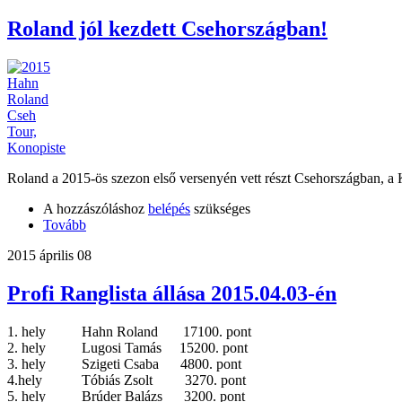
Roland jól kezdett Csehországban!
Roland a 2015-ös szezon első versenyén vett részt Csehországban, a Kon
A hozzászóláshoz
belépés
szükséges
Tovább
2015 április 08
Profi Ranglista állása 2015.04.03-én
1. hely Hahn Roland 17100. pont
2. hely Lugosi Tamás 15200. pont
3. hely Szigeti Csaba 4800. pont
4.hely Tóbiás Zsolt 3270. pont
5. hely Brúder Balázs 3200. pont