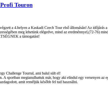
 Profi Touron
san végzett a 4.helyen a Kaskadi Czech Tour első állomásán! Az időjárá
összességében meg lehetünk elégedve, mind az eredménnyel,(72-76) mind
TSÉGNEK a támogatást!
gy Challenge Tourral, ami balul sült el!
. A sportban megtanulhattuk már, hogy aki elindul egy versenyen az eg
 gazdagodott, amit reméljük később fel tud használni.