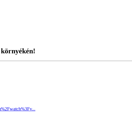
 környékén!
om%2Fwatch%3Fv...