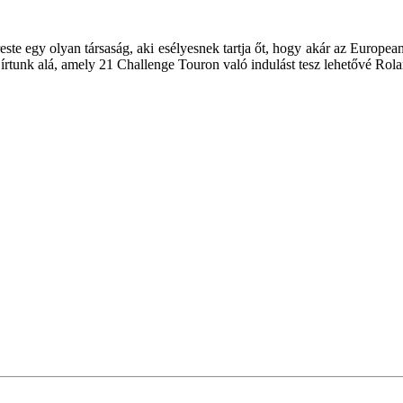
te egy olyan társaság, aki esélyesnek tartja őt, hogy akár az Europea
írtunk alá, amely 21 Challenge Touron való indulást tesz lehetővé Rol