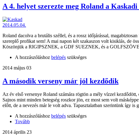
A 4. helyet szerezte meg Roland a Kaskadi
Roland dacolva a brutális széllel, és a rossz időjárással, magabizto
szereplő profikat sem! A mai napon két szakaszon volt kisiklás, de 
Köszönjük a RIGIPSZNEK, a GDF SUEZNEK, és a GOLFSZÖVE
A hozzászóláshoz
belépés
szükséges
2014 május 03
A második verseny már jól kezdődik
Az év első versenye Roland számára rögtön a mély vízzel kezdődött, e
Sajnos mint minden betegség roszkor jön, ez most sem volt másképpen
előtt, de a nevezés már le volt adva. Tapasztalatban szerintünk így is
A hozzászóláshoz
belépés
szükséges
Tovább
2014 április 23