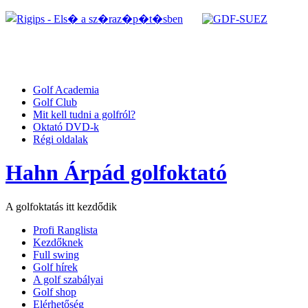
Golf Academia
Golf Club
Mit kell tudni a golfról?
Oktató DVD-k
Régi oldalak
Hahn Árpád golfoktató
A golfoktatás itt kezdődik
Profi Ranglista
Kezdőknek
Full swing
Golf hírek
A golf szabályai
Golf shop
Elérhetőség