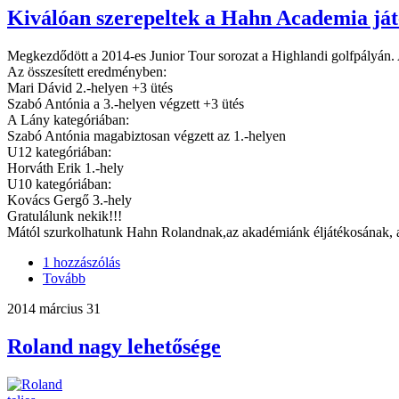
Kiválóan szerepeltek a Hahn Academia játé
Megkezdődött a 2014-es Junior Tour sorozat a Highlandi golfpályán. 
Az összesített eredményben:
Mari Dávid 2.-helyen +3 ütés
Szabó Antónia a 3.-helyen végzett +3 ütés
A Lány kategóriában:
Szabó Antónia magabiztosan végzett az 1.-helyen
U12 kategóriában:
Horváth Erik 1.-hely
U10 kategóriában:
Kovács Gergő 3.-hely
Gratulálunk nekik!!!
Mától szurkolhatunk Hahn Rolandnak,az akadémiánk éljátékosának, 
1 hozzászólás
Tovább
2014 március 31
Roland nagy lehetősége