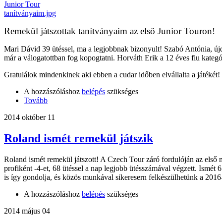
Remekül játszottak tanítványaim az első Junior Touron!
Mari Dávid 39 ütéssel, ma a legjobbnak bizonyult! Szabó Antónia, újd
már a válogatottban fog kopogtatni. Horváth Erik a 12 éves fiu kategór
Gratulálok mindenkinek aki ebben a cudar időben elvállalta a játék
A hozzászóláshoz
belépés
szükséges
Tovább
2014 október 11
Roland ismét remekül játszik
Roland ismét remekül játszott! A Czech Tour záró fordulóján az első na
profiként -4-et, 68 ütéssel a nap legjobb ütésszámával végzett. Ismét 
is így gondolja, és közös munkával sikeresern felkészülhetünk a 201
A hozzászóláshoz
belépés
szükséges
2014 május 04