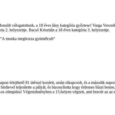
onsült válogatottunk, a 18 éves lány kategória győztese! Varga Veronik
ia 2. helyezettje. Bacsó Krisztián a 18 éves kategória 3. helyezettje.
ét! "A munka meghozza gyümélcsét"
pon felejthető 81 ütéssel kezdett, aztán rákapcsolt, és a második napon 
6 birdievel teljesítette a pályát, és bizonyította hogy érdemes bízni be
6-os olimpiára! Végeredményben a 15.helyen végzett, ami bravúr az az 