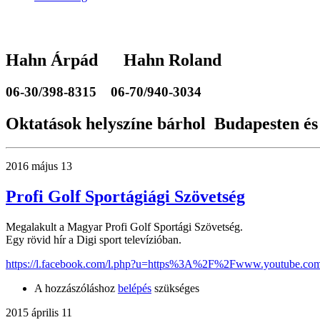
Hahn Árpád Hahn Roland
06-30/398-8315
06-70/940-3034
Oktatások helyszíne bárhol Budapesten és
2016 május 13
Profi Golf Sportágiági Szövetség
Megalakult a Magyar Profi Golf Sportági Szövetség.
Egy rövid hír a Digi sport televízióban.
https://l.facebook.com/l.php?u=https%3A%2F%2Fwww.youtube.c
A hozzászóláshoz
belépés
szükséges
2015 április 11