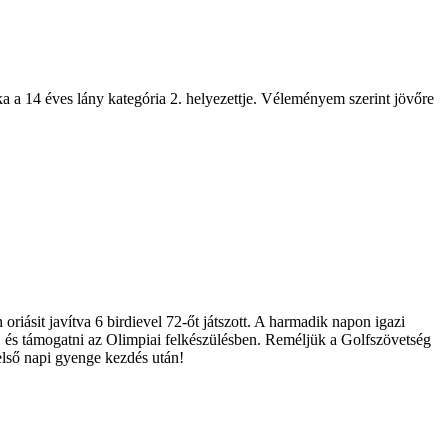
a a 14 éves lány kategória 2. helyezettje. Véleményem szerint jövőre
oriásit javítva 6 birdievel 72-őt játszott. A harmadik napon igazi
nne, és támogatni az Olimpiai felkészülésben. Reméljük a Golfszövetség
első napi gyenge kezdés után!