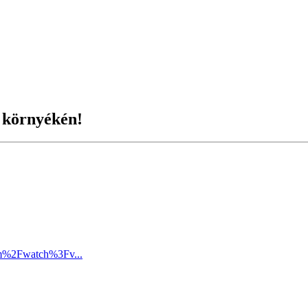
 környékén!
om%2Fwatch%3Fv...