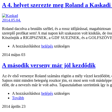
A 4. helyet szerezte meg Roland a Kaskadi
Roland dacolva a brutális széllel, és a rossz időjárással, magabizto
szereplő profikat sem! A mai napon két szakaszon volt kisiklás, de 
Köszönjük a RIGIPSZNEK, a GDF SUEZNEK, és a GOLFSZÖVE
A hozzászóláshoz
belépés
szükséges
2014 május 03
A második verseny már jól kezdődik
Az év első versenye Roland számára rögtön a mély vízzel kezdődött, e
Sajnos mint minden betegség roszkor jön, ez most sem volt másképpen
előtt, de a nevezés már le volt adva. Tapasztalatban szerintünk így is
A hozzászóláshoz
belépés
szükséges
Tovább
2014 április 23