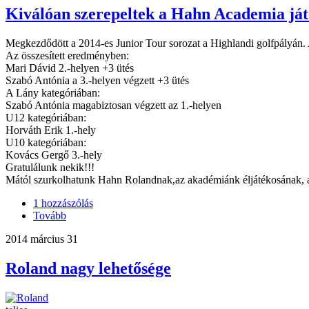
Kiválóan szerepeltek a Hahn Academia játé
Megkezdődött a 2014-es Junior Tour sorozat a Highlandi golfpályán. 
Az összesített eredményben:
Mari Dávid 2.-helyen +3 ütés
Szabó Antónia a 3.-helyen végzett +3 ütés
A Lány kategóriában:
Szabó Antónia magabiztosan végzett az 1.-helyen
U12 kategóriában:
Horváth Erik 1.-hely
U10 kategóriában:
Kovács Gergő 3.-hely
Gratulálunk nekik!!!
Mától szurkolhatunk Hahn Rolandnak,az akadémiánk éljátékosának, 
1 hozzászólás
Tovább
2014 március 31
Roland nagy lehetősége