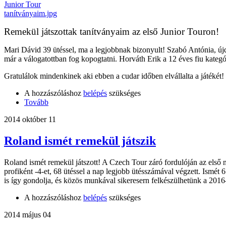
Remekül játszottak tanítványaim az első Junior Touron!
Mari Dávid 39 ütéssel, ma a legjobbnak bizonyult! Szabó Antónia, újd
már a válogatottban fog kopogtatni. Horváth Erik a 12 éves fiu kategór
Gratulálok mindenkinek aki ebben a cudar időben elvállalta a játék
A hozzászóláshoz
belépés
szükséges
Tovább
2014 október 11
Roland ismét remekül játszik
Roland ismét remekül játszott! A Czech Tour záró fordulóján az első na
profiként -4-et, 68 ütéssel a nap legjobb ütésszámával végzett. Ismét 
is így gondolja, és közös munkával sikeresern felkészülhetünk a 201
A hozzászóláshoz
belépés
szükséges
2014 május 04