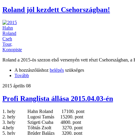
Roland jól kezdett Csehországban!
Roland a 2015-ös szezon első versenyén vett részt Csehországban, a Kon
A hozzászóláshoz
belépés
szükséges
Tovább
2015 április 08
Profi Ranglista állása 2015.04.03-én
1. hely Hahn Roland 17100. pont
2. hely Lugosi Tamás 15200. pont
3. hely Szigeti Csaba 4800. pont
4.hely Tóbiás Zsolt 3270. pont
5. hely Brúder Balázs 3200. pont