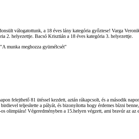
onsült válogatottunk, a 18 éves lány kategória győztese! Varga Veronik
ia 2. helyezettje. Bacsó Krisztián a 18 éves kategória 3. helyezettje.
ét! "A munka meghozza gyümélcsét"
pon felejthető 81 ütéssel kezdett, aztán rákapcsolt, és a második napon 
6 birdievel teljesítette a pályát, és bizonyította hogy érdemes bízni be
6-os olimpiára! Végeredményben a 15.helyen végzett, ami bravúr az az 