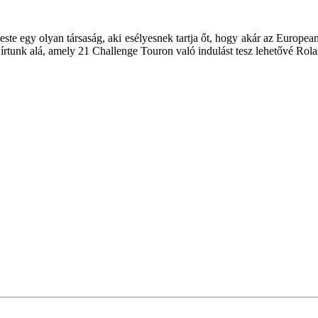
te egy olyan társaság, aki esélyesnek tartja őt, hogy akár az Europea
írtunk alá, amely 21 Challenge Touron való indulást tesz lehetővé Rol