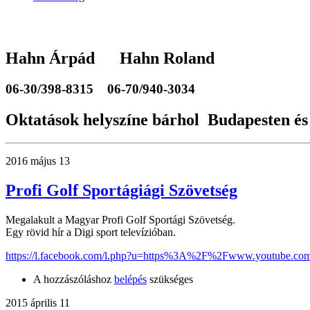
Hahn Árpád Hahn Roland
06-30/398-8315
06-70/940-3034
Oktatások helyszíne bárhol Budapesten és
2016 május 13
Profi Golf Sportágiági Szövetség
Megalakult a Magyar Profi Golf Sportági Szövetség.
Egy rövid hír a Digi sport televízióban.
https://l.facebook.com/l.php?u=https%3A%2F%2Fwww.youtube.c
A hozzászóláshoz
belépés
szükséges
2015 április 11