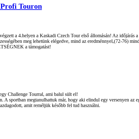
 Profi Touron
san végzett a 4.helyen a Kaskadi Czech Tour első állomásán! Az időjárá
összességében meg lehetünk elégedve, mind az eredménnyel,(72-76) mind
TSÉGNEK a támogatást!
gy Challenge Tourral, ami balul sült el!
. A sportban megtanulhattuk már, hogy aki elindul egy versenyen az eg
 gazdagodott, amit reméljük később fel tud használni.