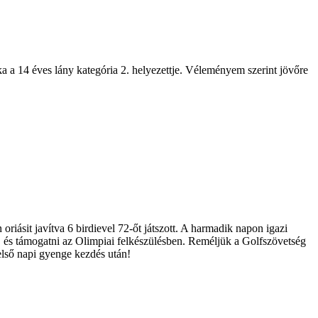
a a 14 éves lány kategória 2. helyezettje. Véleményem szerint jövőre
oriásit javítva 6 birdievel 72-őt játszott. A harmadik napon igazi
nne, és támogatni az Olimpiai felkészülésben. Reméljük a Golfszövetség
első napi gyenge kezdés után!