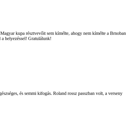
s a Magyar kupa résztvevőit sem kímélte, ahogy nem kímélte a Brnoban
 a helyezéssel! Gratulálunk!
észséges, és semmi kifogás. Roland rossz passzban volt, a verseny