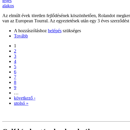
Az elmúlt évek töretlen fejlődésének köszönhetően, Rolandot megkeres
van az European Tourral. Az egyeztetések után egy 3 éves szerződést 
A hozzászóláshoz
belépés
szükséges
Tovább
1
2
3
4
5
6
7
8
9
…
következő ›
utolsó »