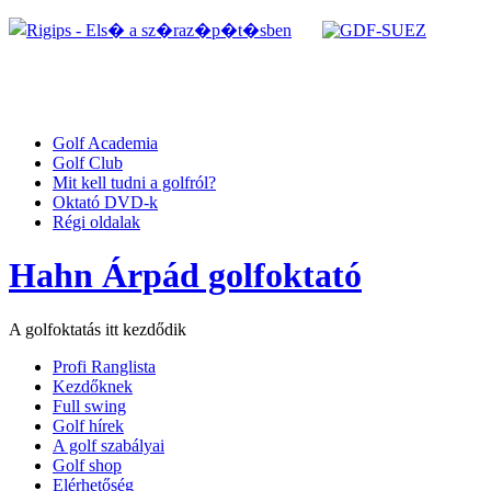
Golf Academia
Golf Club
Mit kell tudni a golfról?
Oktató DVD-k
Régi oldalak
Hahn Árpád golfoktató
A golfoktatás itt kezdődik
Profi Ranglista
Kezdőknek
Full swing
Golf hírek
A golf szabályai
Golf shop
Elérhetőség