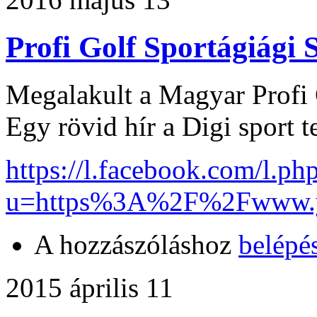
Profi Golf Sportágiági 
Megalakult a Magyar Profi 
Egy rövid hír a Digi sport t
https://l.facebook.com/l.ph
u=https%3A%2F%2Fwww.y
A hozzászóláshoz
belépé
2015 április 11