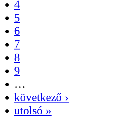
4
5
6
7
8
9
…
következő ›
utolsó »