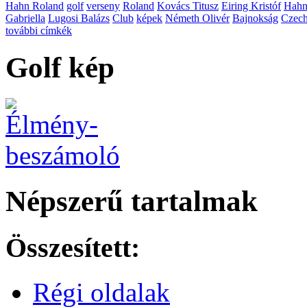
Hahn Roland
golf
verseny
Roland
Kovács Titusz
Eiring Kristóf
Hah
Gabriella
Lugosi Balázs
Club
képek
Németh Olivér
Bajnokság
Czech
további címkék
Golf kép
Népszerű tartalmak
Összesített:
Régi oldalak