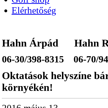
Elérhetőség
Hahn Árpád Hahn R
06-30/398-8315
06-70/9
Oktatások helyszíne bá
környékén!
2016 május 13