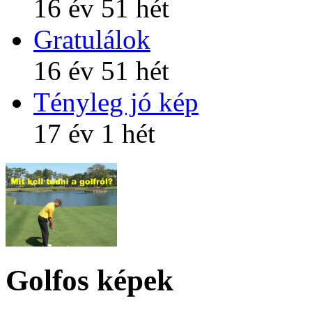
16 év 51 hét
Gratulálok
16 év 51 hét
Tényleg jó kép
17 év 1 hét
Golfos képek