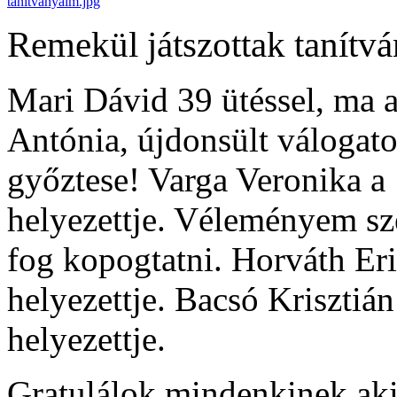
Remekül játszottak tanítv
Mari Dávid 39 ütéssel, ma 
Antónia, újdonsült válogato
győztese! Varga Veronika a 
helyezettje. Véleményem sze
fog kopogtatni. Horváth Eri
helyezettje. Bacsó Krisztián
helyezettje.
Gratulálok mindenkinek aki 