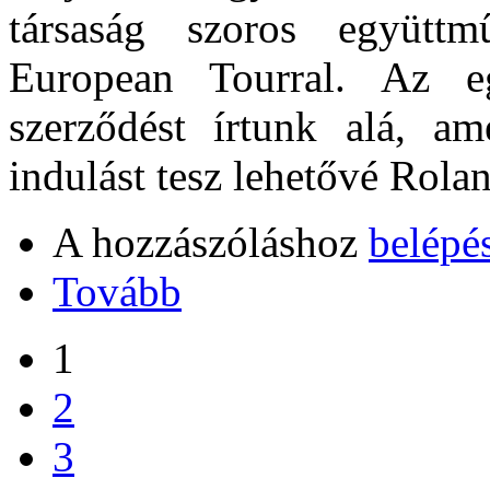
társaság szoros együtt
European Tourral. Az e
szerződést írtunk alá, a
indulást tesz lehetővé Rola
A hozzászóláshoz
belépé
Tovább
1
2
3