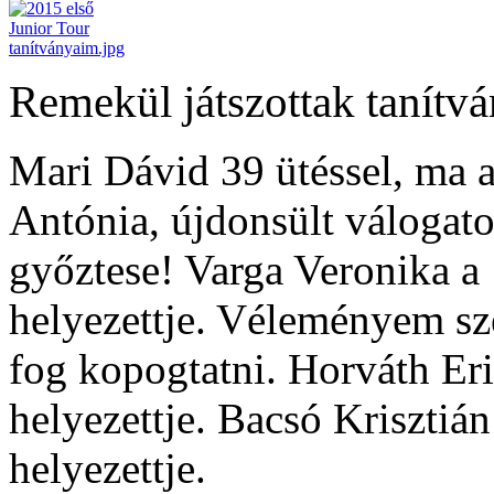
Remekül játszottak tanítv
Mari Dávid 39 ütéssel, ma 
Antónia, újdonsült válogato
győztese! Varga Veronika a 
helyezettje. Véleményem sze
fog kopogtatni. Horváth Eri
helyezettje. Bacsó Krisztián
helyezettje.