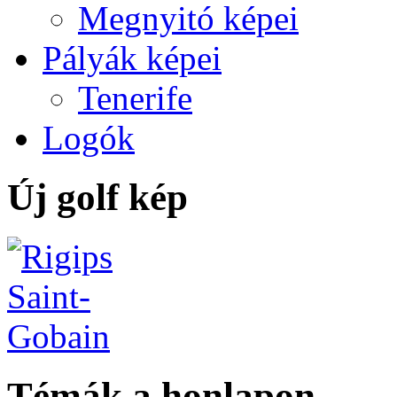
Megnyitó képei
Pályák képei
Tenerife
Logók
Új golf kép
Témák a honlapon