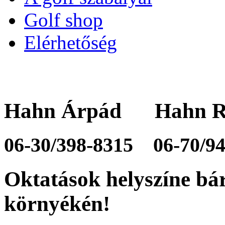
Golf shop
Elérhetőség
Hahn Árpád Hahn R
06-30/398-8315
06-70/9
Oktatások helyszíne bá
környékén!