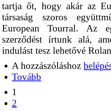
tartja őt, hogy akár az E
társaság szoros együtt
European Tourral. Az e
szerződést írtunk alá, a
indulást tesz lehetővé Rola
A hozzászóláshoz
belépé
Tovább
1
2