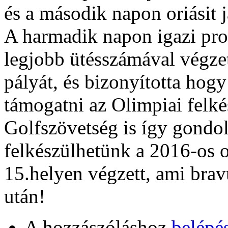
és a második napon oriásit j
A harmadik napon igazi prof
legjobb ütésszámával végzett
pályát, és bizonyította hog
támogatni az Olimpiai felk
Golfszövetség is így gondol
felkészülhetünk a 2016-os
15.helyen végzett, ami brav
után!
A hozzászóláshoz
belépé