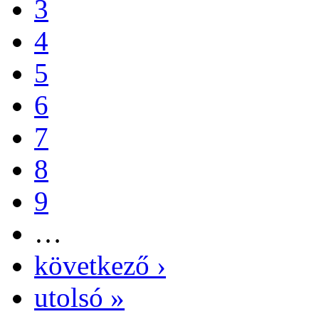
3
4
5
6
7
8
9
…
következő ›
utolsó »