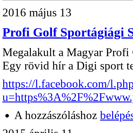
2016 május 13
Profi Golf Sportágiági 
Megalakult a Magyar Profi 
Egy rövid hír a Digi sport t
https://l.facebook.com/l.ph
u=https%3A%2F%2Fwww.y
A hozzászóláshoz
belépé