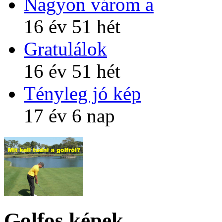
Nagyon várom a
16 év 51 hét
Gratulálok
16 év 51 hét
Tényleg jó kép
17 év 6 nap
Golfos képek