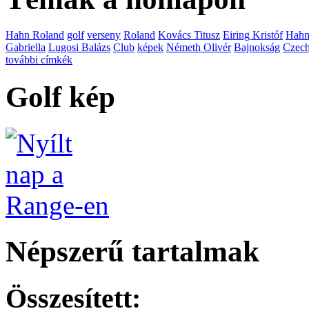
Hahn Roland
golf
verseny
Roland
Kovács Titusz
Eiring Kristóf
Hah
Gabriella
Lugosi Balázs
Club
képek
Németh Olivér
Bajnokság
Czech
további címkék
Golf kép
Népszerű tartalmak
Összesített: