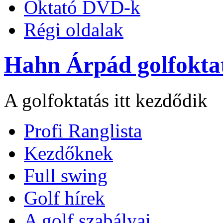
Oktató DVD-k
Régi oldalak
Hahn Árpád golfokta
A golfoktatás itt kezdődik
Profi Ranglista
Kezdőknek
Full swing
Golf hírek
A golf szabályai