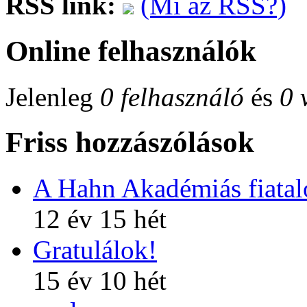
RSS link:
(Mi az RSS?)
Online felhasználók
Jelenleg
0 felhasználó
és
0 
Friss hozzászólások
A Hahn Akadémiás fiatalo
12 év 15 hét
Gratulálok!
15 év 10 hét