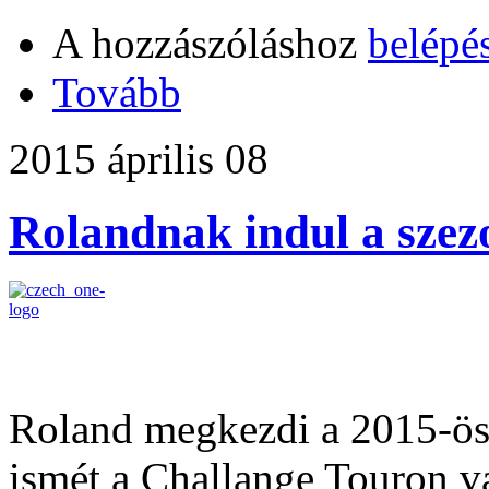
A hozzászóláshoz
belépé
Tovább
2015 április 08
Rolandnak indul a szez
Roland megkezdi a 2015-ös 
ismét a Challange Touron va