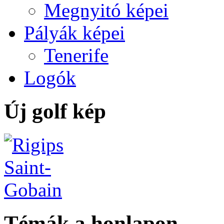
Megnyitó képei
Pályák képei
Tenerife
Logók
Új golf kép
Témák a honlapon