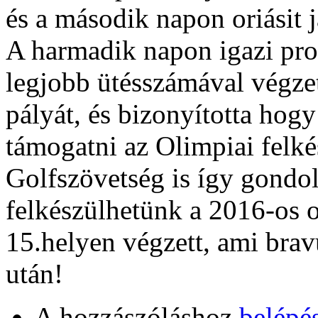
és a második napon oriásit j
A harmadik napon igazi prof
legjobb ütésszámával végzett
pályát, és bizonyította hog
támogatni az Olimpiai felk
Golfszövetség is így gondol
felkészülhetünk a 2016-os
15.helyen végzett, ami brav
után!
A hozzászóláshoz
belépé