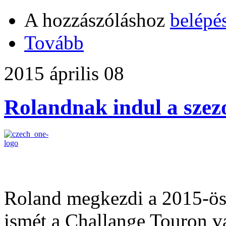
A hozzászóláshoz
belépé
Tovább
2015 április 08
Rolandnak indul a szez
Roland megkezdi a 2015-ös 
ismét a Challange Touron va