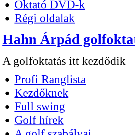
Oktató DVD-k
Régi oldalak
Hahn Árpád golfokta
A golfoktatás itt kezdődik
Profi Ranglista
Kezdőknek
Full swing
Golf hírek
A golf szabályai