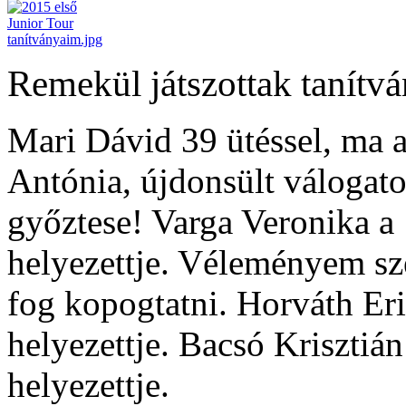
Remekül játszottak tanítv
Mari Dávid 39 ütéssel, ma 
Antónia, újdonsült válogato
győztese! Varga Veronika a 
helyezettje. Véleményem sze
fog kopogtatni. Horváth Eri
helyezettje. Bacsó Krisztián
helyezettje.