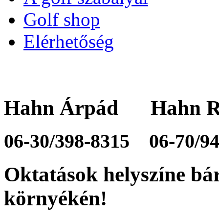
Golf shop
Elérhetőség
Hahn Árpád Hahn R
06-30/398-8315
06-70/9
Oktatások helyszíne bá
környékén!