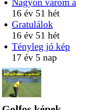
Nagyon várom a
16 év 51 hét
Gratulálok
16 év 51 hét
Tényleg jó kép
17 év 5 nap
Golfos képek