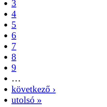
3
4
5
6
7
8
9
…
következő ›
utolsó »