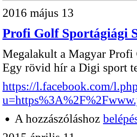
2016 május 13
Profi Golf Sportágiági 
Megalakult a Magyar Profi 
Egy rövid hír a Digi sport t
https://l.facebook.com/l.ph
u=https%3A%2F%2Fwww.y
A hozzászóláshoz
belépé