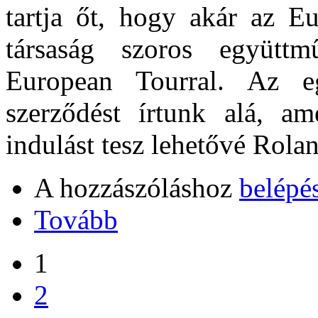
tartja őt, hogy akár az E
társaság szoros együtt
European Tourral. Az e
szerződést írtunk alá, a
indulást tesz lehetővé Rola
A hozzászóláshoz
belépé
Tovább
1
2