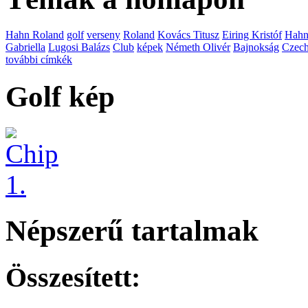
Hahn Roland
golf
verseny
Roland
Kovács Titusz
Eiring Kristóf
Hah
Gabriella
Lugosi Balázs
Club
képek
Németh Olivér
Bajnokság
Czech
további címkék
Golf kép
Népszerű tartalmak
Összesített: